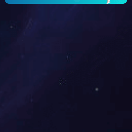
所属分类
返回列表

1
分享
生产实力
关于我们
产品描述
参数
扫二维码用手机看
未找到相应参数组，请于后台属性模板中添加
上一个
开云中国
下一个
注塑机配件
推荐产品
铸铁