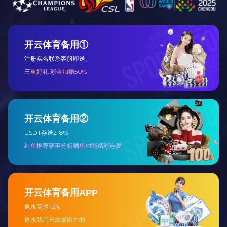
开云中国
新闻中心
公司新闻
行业资讯
人才招聘
开云中国
0752-3560386
产品中心
现在的位置:
首页
>
产品中心
>
开云中国