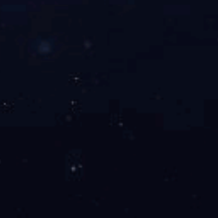
粤ICP备14021522号
网站建设：中企动力
惠州
开云官方网址
惠州市惠阳区秋长白石大湖工业区
0752-3560386
0752-3877816
JQZZHZ@163.COM
微信公众号
移动端官网
米兰游戏
|
开云官方网页版_开云（中国）
|
kaiyun（中国）官
方网站
|
九游平台
|
九游j9官方网站入口
|
开云网页版登录入口
_开云（中国）
|
九游·官方端网站
|
米兰体育app
|
安博首页_安