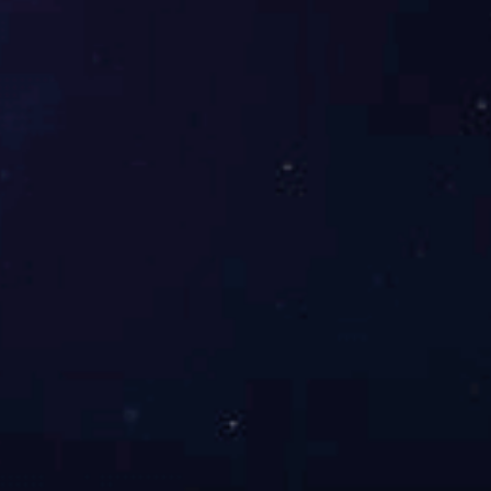
铸铁
铸铁
铸铁
首页
关于我们
实力展示
产品中心
新闻中心
人才招聘
开云中国
Copyright © 2020 惠州市惠阳区开云官方网址机械有限公司 All Rights
Reserved.