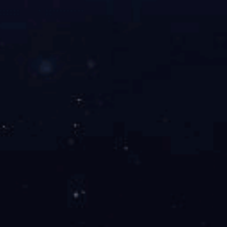
Reserved.
粤ICP备14021522号
网站建设：中企动力
惠州
开云官方网址
惠州市惠阳区秋长白石大湖工业区
0752-3560386
0752-3877816
JQZZHZ@163.COM
微信公众号
移动端官网
米兰游戏
|
开云官方网页版_开云（中国）
|
kaiyun（中国）官
方网站
|
九游平台
|
九游j9官方网站入口
|
开云网页版登录入口